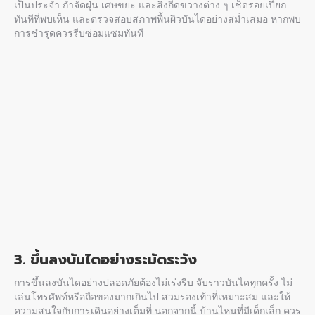
เป็นประจำ กำจัดฝุ่น เศษขยะ และสิ่งกีดขวางต่าง ๆ เช็ดรอยเปียก
ทันทีที่พบเห็น และตรวจสอบสภาพพื้นผิวบันไดอย่างสม่ำเสมอ หากพบ
การชำรุดควรรีบซ่อมแซมทันที
3. ขึ้นลงบันไดอย่างระมัดระวัง
การขึ้นลงบันไดอย่างปลอดภัย
ต้องไม่เร่งรีบ จับราวบันไดทุกครั้ง ไม่
เล่นโทรศัพท์หรือถือของมากเกินไป สวมรองเท้าที่เหมาะสม และให้
ความสนใจกับการเดินอย่างเต็มที่ นอกจากนี้ บ้านไหนที่มีเด็กเล็ก ควร