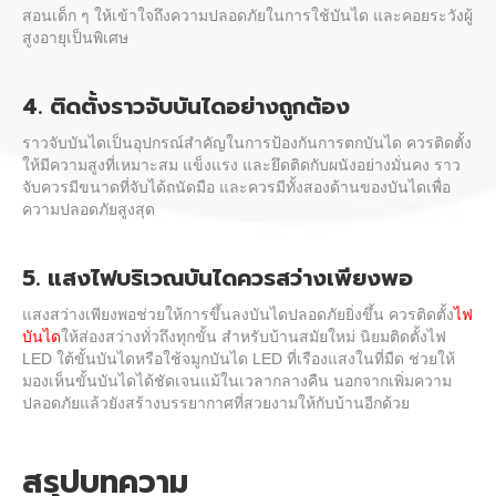
สอนเด็ก ๆ ให้เข้าใจถึง
ความปลอดภัยในการใช้บันได
และคอยระวังผู้
สูงอายุเป็นพิเศษ
4. ติดตั้งราวจับบันไดอย่างถูกต้อง
ราวจับบันไดเป็นอุปกรณ์สำคัญในการป้องกันการ
ตกบันได
ควรติดตั้ง
ให้มีความสูงที่เหมาะสม แข็งแรง และยึดติดกับผนังอย่างมั่นคง ราว
จับควรมีขนาดที่จับได้ถนัดมือ และควรมีทั้งสองด้านของบันไดเพื่อ
ความปลอดภัยสูงสุด
5. แสงไฟบริเวณบันไดควรสว่างเพียงพอ
แสงสว่างเพียงพอช่วยให้การขึ้นลงบันไดปลอดภัยยิ่งขึ้น ควรติดตั้ง
ไฟ
บันได
ให้ส่องสว่างทั่วถึงทุกขั้น สำหรับบ้านสมัยใหม่ นิยมติดตั้งไฟ
LED ใต้ขั้นบันไดหรือใช้จมูกบันได LED ที่เรืองแสงในที่มืด ช่วยให้
มองเห็นขั้นบันไดได้ชัดเจนแม้ในเวลากลางคืน นอกจากเพิ่มความ
ปลอดภัยแล้วยังสร้างบรรยากาศที่สวยงามให้กับบ้านอีกด้วย
สรุปบทความ