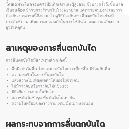
โดยเฉพาะในครอบครัวที่มีเด็กเล็กและผู้สูงอายุ ซึ่งบางครั้งถึงขั้นบาด
เจ็บจนต้องเข้ารับการรักษาในโรงพยาบาล แต่หลายคนยังละเลยการ
ป้องกัน บทความนี้จึงจะพาไปดูวิธีป้องกันการ
ลื่นตกบันได
อย่างมี
ประสิทธิภาพ เพิ่ม
ความปลอดภัยในการใช้บันได
ลดความเสี่ยงจาก
อุบัติเหตุกัน
สาเหตุของการ
ลื่นตกบันได
การ
ลื่นตกบันได
มีสาเหตุหลัก ๆ ดังนี้
พื้นผิวบันไดลื่น โดยเฉพาะบันไดกระเบื้องที่ไม่มีวัสดุกันลื่น
ความเร่งรีบในการขึ้นลงบันได
แสงสว่างไม่เพียงพอทำให้มองไม่ชัดเจน
ไม่มีราวจับหรือราวจับไม่แข็งแรง
มีสิ่งกีดขวางบนขั้นบันได
สภาพบันไดชำรุด ขั้นบันไดไม่เท่ากัน
ความไม่พร้อมของร่างกาย เช่น มึนเมา ง่วงนอน
ผลกระทบจากการ
ลื่นตกบันได