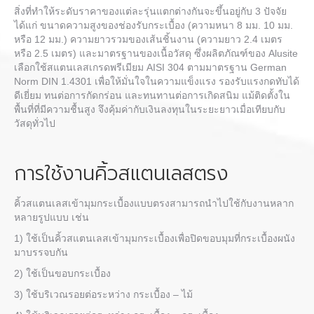
สิ่งที่ทำให้ระดับราคาของแต่ละรุ่นแตกต่างกันจะขึ้นอยู่กับ 3 ปัจจัย
ได้แก่ ขนาดความสูงของช่องรับกระเบื้อง (ความหนา 8 มม. 10 มม.
หรือ 12 มม.) ความยาวรวมของเส้นชิ้นงาน (ความยาว 2.4 เมตร
หรือ 2.5 เมตร) และมาตรฐานของเนื้อวัสดุ ซึ่งผลิตภัณฑ์ของ Alusite
เลือกใช้สแตนเลสเกรดพรีเมียม AISI 304 ตามมาตรฐาน German
Norm DIN 1.4301 เพื่อให้มั่นใจในความแข็งแรง รองรับแรงกดทับได้
ดีเยี่ยม ทนต่อการกัดกร่อน และ
ทนทานต่อการเกิดสนิม
แม้ติดตั้งใน
พื้นที่ที่มีความชื้นสูง จึงคุ้มค่ากับเงินลงทุนในระยะยาวเมื่อเทียบกับ
วัสดุทั่วไป
การใช้งานคิ้วสแตนเลสตรง
คิ้วสแตนเลสเข้ามุมกระเบื้อง
แบบตรงสามารถ
นำไปใช้กับงานหลาก
หลายรูปแบบ เช่น
1) ใช้เป็น
คิ้วสแตนเลสเข้ามุมกระเบื้อง
เพื่อปิดขอบมุมที่กระเบื้องผนัง
มาบรรจบกัน
2) ใช้เป็นขอบกระเบื้อง
3) ใช้บริเวณรอยต่อระหว่าง กระเบื้อง – ไม้