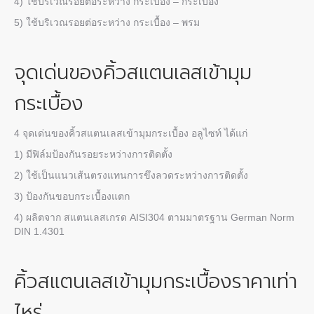
4) ใช้บริเวณรอยต่อระหว่าง กระเบื้อง – กระเบื้อง
5) ใช้บริเวณรอยต่อระหว่าง กระเบื้อง – พรม
จุดเด่นของคิ้วสแตนเลสเข้ามุม
กระเบื้อง
4 จุดเด่นของ
คิ้วสแตนเลสเข้ามุมกระเบื้อง
อลูไซท์ ได้แก่
1) มีฟิล์มป้องกันรอยระหว่างการติดตั้ง
2) ใช้เป็นแนวเส้นตรงแทนการขึงลวดระหว่างการติดตั้ง
3) ป้องกันขอบกระเบื้องแตก
4) ผลิตจาก สแตนเลสเกรด AISI304 ตามมาตรฐาน German Norm
DIN 1.4301
คิ้วสแตนเลสเข้ามุมกระเบื้องราคาเท่า
ไหร่