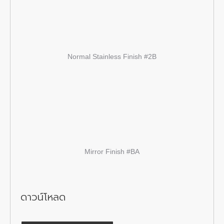
Normal Stainless Finish #2B
Mirror Finish #BA
ดาวน์โหลด