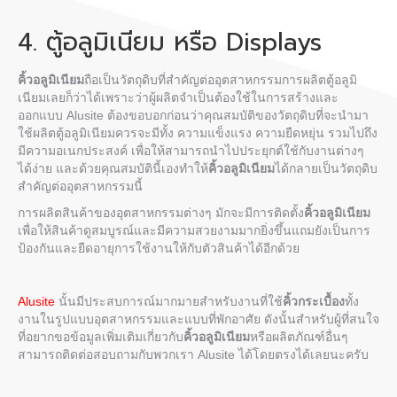
4. ตู้อลูมิเนียม หรือ Displays
คิ้วอลูมิเนียม
ถือเป็นวัตถุดิบที่สำคัญต่ออุตสาหกรรมการผลิตตู้อลูมิ
เนียมเลยก็ว่าได้เพราะว่าผู้ผลิตจำเป็นต้องใช้ในการสร้างและ
ออกแบบ Alusite ต้องขอบอกก่อนว่าคุณสมบัติของวัตถุดิบที่จะนำมา
ใช้ผลิตตู้อลูมิเนียมควรจะมีทั้ง ความแข็งแรง ความยืดหยุ่น รวมไปถึง
มีความอเนกประสงค์ เพื่อให้สามารถนำไปประยุกต์ใช้กับงานต่างๆ
ได้ง่าย และด้วยคุณสมบัตินี้เองทำให้
คิ้วอลูมิเนียม
ได้กลายเป็นวัตถุดิบ
สำคัญต่ออุตสาหกรรมนี้
การผลิตสินค้าของอุตสาหกรรมต่างๆ มักจะมีการติดตั้ง
คิ้วอลูมิเนียม
เพื่อให้สินค้าดูสมบูรณ์และมีความสวยงามมากยิ่งขึ้นแถมยังเป็นการ
ป้องกันและยืดอายุการใช้งานให้กับตัวสินค้าได้อีกด้วย
Alusite
นั้นมีประสบการณ์มากมายสำหรับงานที่ใช้
คิ้วกระเบื้อง
ทั้ง
งานในรูปแบบอุตสาหกรรมและแบบที่พักอาศัย ดังนั้น
สำหรับผู้ที่สนใจ
ที่อยากขอข้อมูลเพิ่มเติมเกี่ยวกับ
คิ้วอลูมิเนียม
หรือผลิตภัณฑ์อื่นๆ
สามารถติดต่อสอบถามกับพวกเรา Alusite ได้โดยตรงได้เลยนะครับ