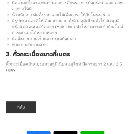
มีความแข็งแรง ทนทานต่อการสึกหรอ การกัดกร่อน และสภาพ
อากาศได้ดี
น้ำหนักเบา ติดตั้งง่าย และไม่เพิ่มภาระให้กับโครงสร้าง
มีรูปทรง และสีให้เลือกมากมาย ทั้งผิวอลูมิเนียมทั่วไป ผิวชุบสี
หรือผิวสเตนเลสปัดลาย (Hair Line) ทำให้สามารถเข้ากับสไตล์
การตกแต่งได้หลากหลาย
ติดตั้งง่าย รวดเร็วและประหยัดเวลา
ทำความสะอาดง่าย
3. คิ้วกระเบื้องยาวกี่เมตร
คิ้วกระเบื้อง
เส้นแบ่งแนวอลูมิเนียม
อลูไซท์ มีความยาว 2 และ 2.5
เมตร
กลับ