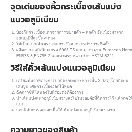
จุดเด่นของคิ้วกระเบื้อง
เส้นแบ่ง
แนวอลูมิเนียม
ป้องกันกระเบื้องแตกจากการขยายตัว – หดตัว อันเนื่องมาจาก
อุณหภูมิที่สูงขึ้น-ลดลง
ใช้เป็นแนวเส้นตรงแทนการขึงลวดระหว่างการติดตั้ง
ผลิตจาก อลูมิเนียมเกรด 6063 T5 ตามมาตรฐาน European Nor
EN573-3,EN755-2 และมาตรฐานอเมริกา ASTM B221
วิธีใส่คิ้ว
เส้นแบ่งแนวอลูมิเนียม
เตรียมพื้นผิวที่ต้องการปกปิดรอยต่อระหว่างพื้น 2 วัสดุ โดยปัดฝุ่น
เศษปูน เศษกระเบื้องออกให้หมด
ฉีดกาวซิลิโคนลงไปที่รอยต่อที่ต้องการ
นำ
เส้นแบ่งแนวอลูมิเนียม
วางลงไปในรอยต่อที่ฉีดกาวไว้ แล้วกดให
แน่น
ลอกฟิล์มกันรอยออกเพื่อให้
เส้นแบ่งแนวอลูมิเนียม
เงางาม
ความยาวของสินค้า